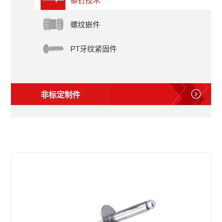
铆钉技术
螺纹嵌件
PT牙纹紧固件
非标定制件