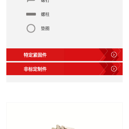
螺钉
螺柱
垫圈
特定紧固件
非标定制件