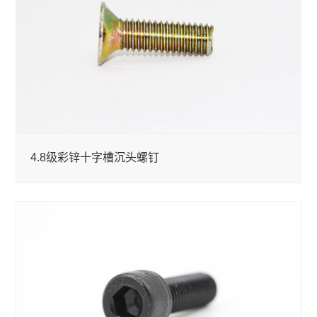
4.8级彩锌十字槽沉头螺钉