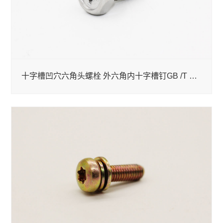
十字槽凹穴六角头螺栓 外六角内十字槽钉GB /T 29.2