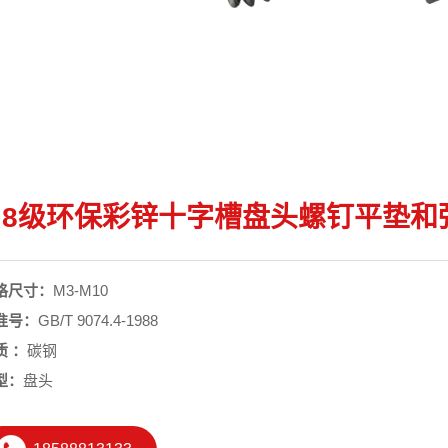
4.8级环保彩锌十字槽盘头螺钉平垫和
格尺寸：
M3-M10
准号：
GB/T 9074.4-1988
质 ：
碳钢
型：
盘头