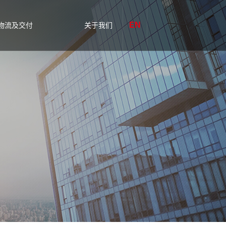
EN
物流及交付
关于我们
装及标签定制化服务
腾博汇游
特定紧固件
非
戏官
案
I 管理
网简介
大交付中心
腾博汇游
方案
戏官网工厂
决方案
认证证书
案
联系方式