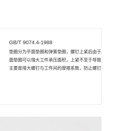
GB/T 9074.4-1988
垫圈分为平面垫圈和弹簧垫圈，螺钉上紧后由于与工件接触面
面垫圈可以增大工件承压面积，上紧不至于导致工件损坏或滑
主要是增大螺钉与工件间的摩擦系数，防止螺钉松动。